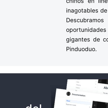
chinos en lín
inagotables de
Descubram
oportunidade
gigantes de c
Pinduoduo.