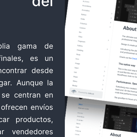
e del
plia gama de
inales, es un
ncontrar desde
gar. Aunque la
 se centran en
 ofrecen envíos
car productos,
ar vendedores