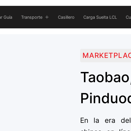
ar Guía
Transporte
Casillero
Carga Suelta LCL
Cu
MARKETPLAC
Taob
Pinduo
En la era del